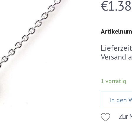
€
1.38
Artikelnu
Lieferzei
Versand a
1 vorrätig
In den 
Zur M