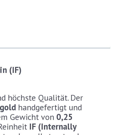
n (IF)
nd höchste Qualität. Der
ßgold
handgefertigt und
inem Gewicht von
0,25
Reinheit
IF (Internally