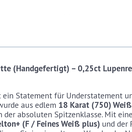
te (Handgefertigt) – 0,25ct Lupenrei
st ein Statement für Understatement u
 wurde aus edlem
18 Karat (750) Wei
en der absoluten Spitzenklasse. Mit e
lton+ (F / Feines Weiß plus)
und der 