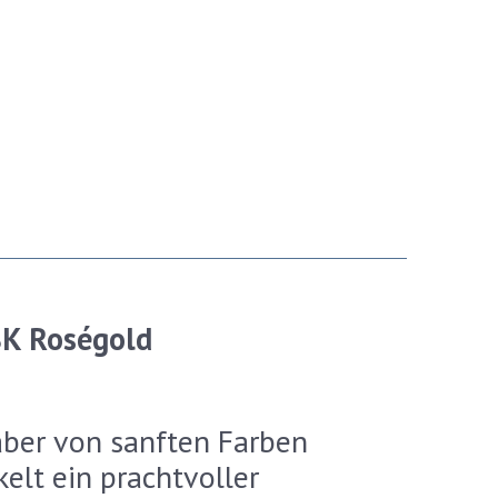
8K Roségold
aber von sanften Farben
lt ein prachtvoller