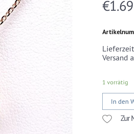
€
1.69
Artikelnu
Lieferzei
Versand a
1 vorrätig
In den 
Zur M