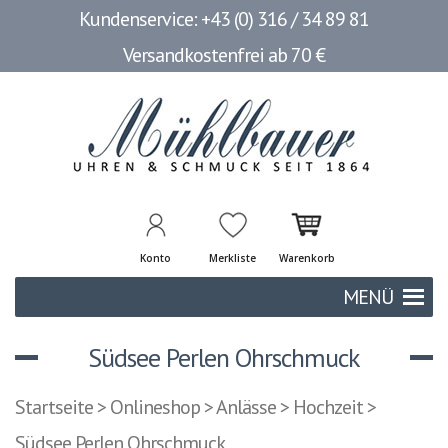
Kundenservice: +43 (0) 316 / 34 89 81
Versandkostenfrei ab 70 €
Konto
Merkliste
Warenkorb
MENÜ
Südsee Perlen Ohrschmuck
Startseite
>
Onlineshop
>
Anlässe
>
Hochzeit
>
Südsee Perlen Ohrschmuck